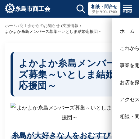
相談・問合せ
糸島市商工会
MENU
受付 9:00–17:00
サイト内検索
ホーム
商工会からのお知らせ
支援情報
×
ホーム
よかよか糸島メンバーズ募集～いとしま結婚応援団～
これか
よかよか糸島メンバー
事業を
ズ募集～いとしま結婚
応援団～
お店を
アクセ
相談・
糸島が大好きな人をおむすびしま