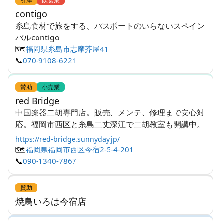
引津
飲食業
contigo
糸島食材で旅をする、パスポートのいらないスペイン
バルcontigo
🗺️
福岡県糸島市志摩芥屋41
📞
070-9108-6221
賛助
小売業
red Bridge
中国楽器二胡専門店。販売、メンテ、修理まで安心対
応。福岡市西区と糸島二丈深江で二胡教室も開講中。
https://red-bridge.sunnyday.jp/
🗺️
福岡県福岡市西区今宿2-5-4-201
📞
090-1340-7867
賛助
焼鳥いろは今宿店