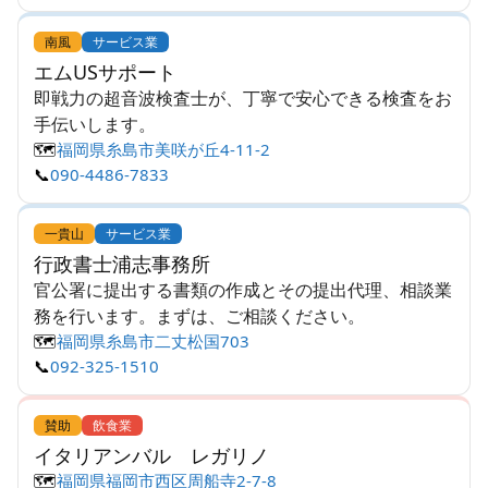
南風
サービス業
エムUSサポート
即戦力の超音波検査士が、丁寧で安心できる検査をお
手伝いします。
🗺️
福岡県糸島市美咲が丘4-11-2
📞
090-4486-7833
一貴山
サービス業
行政書士浦志事務所
官公署に提出する書類の作成とその提出代理、相談業
務を行います。まずは、ご相談ください。
🗺️
福岡県糸島市二丈松国703
📞
092-325-1510
賛助
飲食業
イタリアンバル レガリノ
🗺️
福岡県福岡市西区周船寺2-7-8