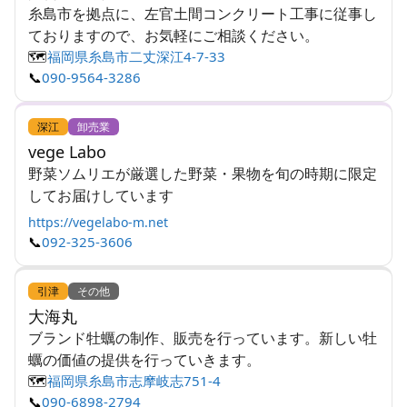
糸島市を拠点に、左官土間コンクリート工事に従事し
ておりますので、お気軽にご相談ください。
🗺️
福岡県糸島市二丈深江4-7-33
📞
090-9564-3286
深江
卸売業
vege Labo
野菜ソムリエが厳選した野菜・果物を旬の時期に限定
してお届けしています
https://vegelabo-m.net
📞
092-325-3606
引津
その他
大海丸
ブランド牡蠣の制作、販売を行っています。新しい牡
蠣の価値の提供を行っていきます。
🗺️
福岡県糸島市志摩岐志751-4
📞
090-6898-2794