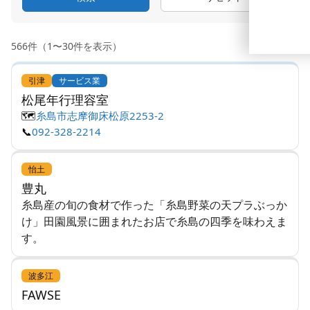
566件（1〜30件を表示）
引津
サービス業
松尾年行理容室
🗺️
糸島市志摩御床松原2253-2
📞
092-328-2214
怡土
豊丸
糸島産の旬の食材で作った「糸島野菜の天プラぶっか
け」田園風景に囲まれたお店で糸島の四季を味わえま
す。
波多江
FAWSE