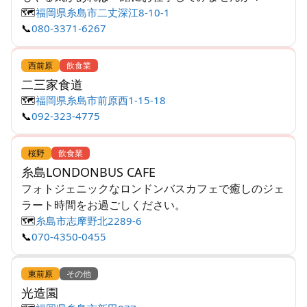
🗺️
福岡県糸島市二丈深江8-10-1
📞
080-3371-6267
西前原
飲食業
二三家食道
🗺️
福岡県糸島市前原西1-15-18
📞
092-323-4775
桜野
飲食業
糸島LONDONBUS CAFE
フォトジェニックなロンドンバスカフェで癒しのジェ
ラート時間をお過ごしください。
🗺️
糸島市志摩野北2289-6
📞
070-4350-0455
東前原
その他
光造園