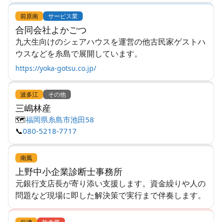
前原南
サービス業
合同会社よかごつ
九大生向けのシェアハウスを運営の他古民家ゲストハ
ウスなどを糸島で展開しています。
https://yoka-gotsu.co.jp/
波多江
その他
三嶋林産
🗺️
福岡県糸島市池田58
📞
080-5218-7717
南風
上野中小企業診断士事務所
元銀行支店長が寄り添い支援します。資金繰りや人の
問題など現場に即した解決策で実行まで伴奏します。