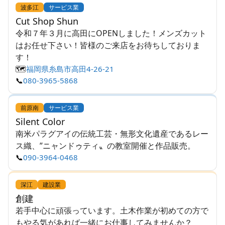
波多江
サービス業
Cut Shop Shun
令和７年３月に高田にOPENしました！メンズカット
はお任せ下さい！皆様のご来店をお待ちしておりま
す！
🗺️
福岡県糸島市高田4-26-21
📞
080-3965-5868
前原南
サービス業
Silent Color
南米パラグアイの伝統工芸・無形文化遺産であるレー
ス織、”ニャンドゥティ〟の教室開催と作品販売。
📞
090-3964-0468
深江
建設業
創建
若手中心に頑張っています。土木作業が初めての方で
もやる気があれば一緒にお仕事してみませんか？