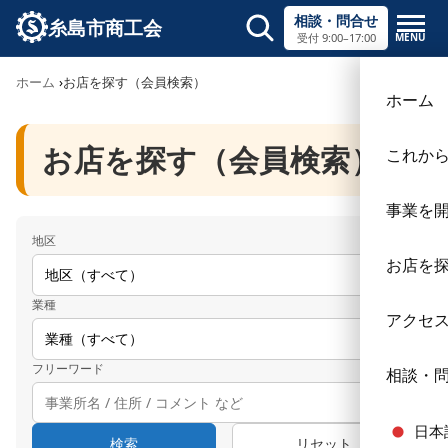
相談・問合せ
糸島市商工会
MENU
受付 9:00–17:00
サイト内検索
ホーム
お店を探す（会員検索）
×
ホーム
お店を探す（会員検索）
これか
事業を
地区
お店を
業種
アクセ
フリーワード
相談・
日本
検索
リセット