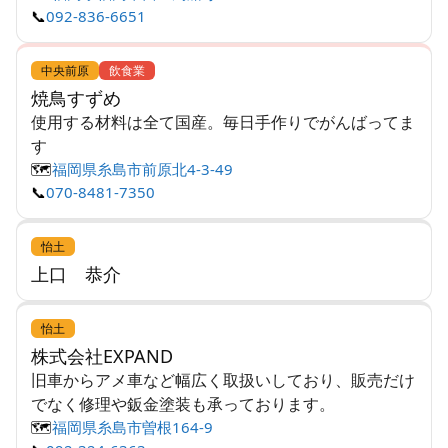
📞
092-836-6651
中央前原
飲食業
焼鳥すずめ
使用する材料は全て国産。毎日手作りでがんばってま
す
🗺️
福岡県糸島市前原北4-3-49
📞
070-8481-7350
怡土
上口 恭介
怡土
株式会社EXPAND
旧車からアメ車など幅広く取扱いしており、販売だけ
でなく修理や鈑金塗装も承っております。
🗺️
福岡県糸島市曽根164-9