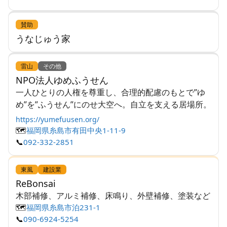
賛助
うなじゅう家
雷山
その他
NPO法人ゆめふうせん
一人ひとりの人権を尊重し、合理的配慮のもとで”ゆ
め”を”ふうせん”にのせ大空へ。自立を支える居場所。
https://yumefuusen.org/
🗺️
福岡県糸島市有田中央1-11-9
📞
092-332-2851
東風
建設業
ReBonsai
木部補修、アルミ補修、床鳴り、外壁補修、塗装など
🗺️
福岡県糸島市泊231-1
📞
090-6924-5254