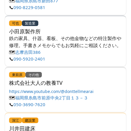
🗺️
福岡県糸島市新田877
📞
090-8229-0581
可也
製造業
小田原製作所
鉄の家具、什器、看板、その他金物などの特注製作や
修理。手書きメモからでもお気軽にご相談ください。
🗺️
志摩吉田386
📞
090-5920-2401
東前原
その他
株式会社大人の教養TV
https://www.youtube.com/@donttellmearai
🗺️
福岡県糸島市前原中央2丁目１３－３
📞
050-3690-7620
深江
建設業
川井田建床