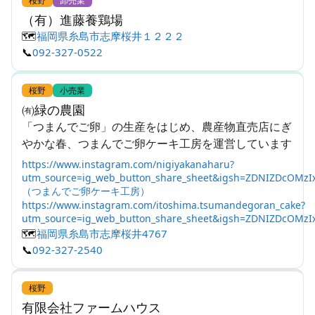
桜野
卸売業
（有）進藤養鶏場
🗺️
福岡県糸島市志摩桜井１２２２
📞
092-327-0522
桜野
小売業
㈲緑の農園
「つまんでご卵」の生産をはじめ、農産物直売店にぎ
やかな春、つまんでご卵ケーキ工房を運営しています
https://www.instagram.com/nigiyakanaharu?
utm_source=ig_web_button_share_sheet&igsh=ZDNIZDcOM
（つまんでご卵ケーキ工房）
https://www.instagram.com/itoshima.tsumandegoran_cake?
utm_source=ig_web_button_share_sheet&igsh=ZDNIZDcOMz
🗺️
福岡県糸島市志摩桜井4767
📞
092-327-2540
桜野
有限会社ファームハウス