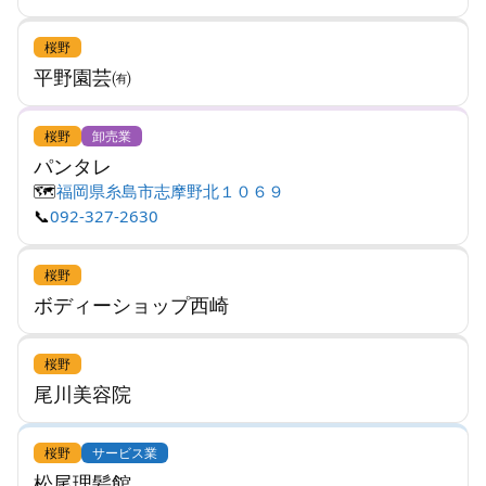
桜野
平野園芸㈲
桜野
卸売業
パンタレ
🗺️
福岡県糸島市志摩野北１０６９
📞
092-327-2630
桜野
ボディーショップ西崎
桜野
尾川美容院
桜野
サービス業
松尾理髪館