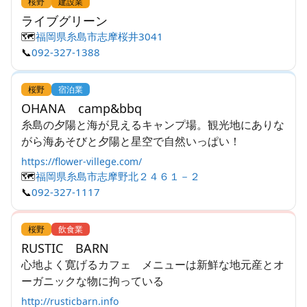
桜野
建設業
ライブグリーン
🗺️
福岡県糸島市志摩桜井3041
📞
092-327-1388
桜野
宿泊業
OHANA camp&bbq
糸島の夕陽と海が見えるキャンプ場。観光地にありな
がら海あそびと夕陽と星空で自然いっぱい！
https://flower-villege.com/
🗺️
福岡県糸島市志摩野北２４６１－２
📞
092-327-1117
桜野
飲食業
RUSTIC BARN
心地よく寛げるカフェ メニューは新鮮な地元産とオ
ーガニックな物に拘っている
http://rusticbarn.info