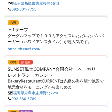
🗺️
福岡県糸島市志摩桜井5618
📞
092-331-7755
桜野
Ｈ1サーフ
グーグルマップで１００万アクセスいただいたハンバ
ーガー（ハワイアンスタイル）が超人気です。
https://h1surf.com/
桜野
飲食業
SUNSET風土COMPANY合同会社 ベーカリー
レストラン カレント
BakeryRestaurantCURRENTは糸島の海を望む絶景で
地元食材をモーニングから楽しめま
🗺️
福岡県糸島市志摩野北2290
📞
092-330-5789