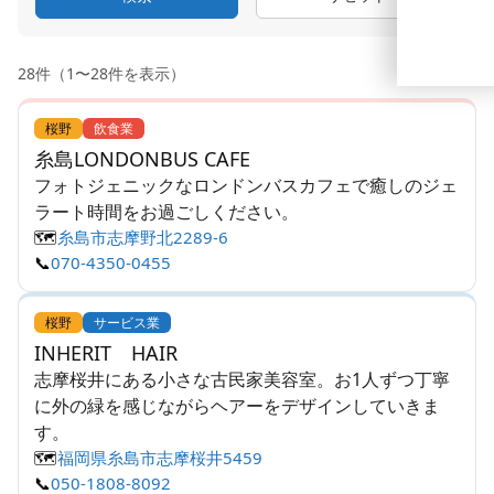
28件（1〜28件を表示）
桜野
飲食業
糸島LONDONBUS CAFE
フォトジェニックなロンドンバスカフェで癒しのジェ
ラート時間をお過ごしください。
🗺️
糸島市志摩野北2289-6
📞
070-4350-0455
桜野
サービス業
INHERIT HAIR
志摩桜井にある小さな古民家美容室。お1人ずつ丁寧
に外の緑を感じながらヘアーをデザインしていきま
す。
🗺️
福岡県糸島市志摩桜井5459
📞
050-1808-8092