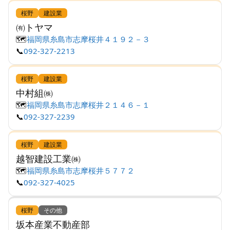
桜野
建設業
㈲トヤマ
🗺️
福岡県糸島市志摩桜井４１９２－３
📞
092-327-2213
桜野
建設業
中村組㈱
🗺️
福岡県糸島市志摩桜井２１４６－１
📞
092-327-2239
桜野
建設業
越智建設工業㈱
🗺️
福岡県糸島市志摩桜井５７７２
📞
092-327-4025
桜野
その他
坂本産業不動産部