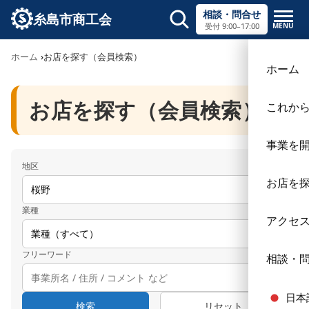
相談・問合せ
糸島市商工会
MENU
受付 9:00–17:00
サイト内検索
ホーム
お店を探す（会員検索）
ホーム
お店を探す（会員検索）
これか
事業を
地区
お店を
業種
アクセ
フリーワード
相談・
日本
検索
リセット