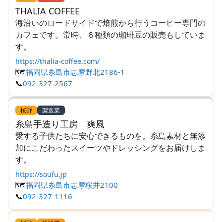
THALIA COFFEE
海沿いのロードサイドで焙煎から行うコーヒー専門の
カフェです。常時、６種類の珈琲豆の販売もしていま
す。
https://thalia-coffee.com/
🗺️
福岡県糸島市志摩野北2186-1
📞
092-327-2567
桜野
製造業
糸島手造り工房 爽風
愛する子供たちに安心できるものを。糸島素材と無添
加にこだわったスイーツやドレッシングをお届けしま
す。
https://soufu.jp
🗺️
福岡県糸島市志摩桜井2100
📞
092-327-1116