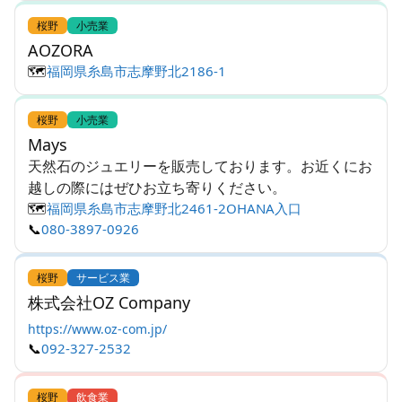
桜野
小売業
AOZORA
🗺️
福岡県糸島市志摩野北2186-1
桜野
小売業
Mays
天然石のジュエリーを販売しております。お近くにお
越しの際にはぜひお立ち寄りください。
🗺️
福岡県糸島市志摩野北2461-2OHANA入口
📞
080-3897-0926
桜野
サービス業
株式会社OZ Company
https://www.oz-com.jp/
📞
092-327-2532
桜野
飲食業