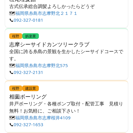
古式伝承総合調髪よろしかったらどうぞ
🗺️
福岡県糸島市志摩野北２１７１
📞
092-327-0181
桜野
娯楽業
志摩シーサイドカンツリークラブ
全国に誇る糸島の景観を生かしたシーサイドコースで
す。
🗺️
福岡県糸島市志摩野北575
📞
092-327-2131
桜野
建設業
相薗ボーリング
井戸ボーリング・各種ポンプ取付・配管工事 見積り
無料！お気軽に、ご相談下さい！
🗺️
福岡県糸島市志摩桜井4109
📞
092-327-1653