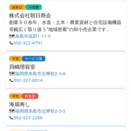
波多江
小売業
株式会社朝日商会
創業５０余年、水道・土木・農業資材と住宅設備機器
等幅広く取り扱う”地域密着”の卸小売企業です。
🗺️
糸島市高田1-17-5
📞
092-322-4791
可也
サービス業
貝嶋理容室
🗺️
福岡県糸島市志摩初2-3-8
📞
092-327-0014
可也
飲食業
海扇寿し
🗺️
福岡県糸島市志摩初2-3-5
📞
092-327-2266