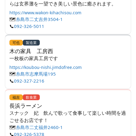
らは玄界灘を一望でき美しい景色に癒されます。
https://www.wakon-kihachisou.com
🗺️
糸島市二丈吉井3504-1
📞
092-326-5011
可也
製造業
木の家具 工房西
一枚板の家具工房です
https://koubou-nishi.jimdofree.com
🗺️
糸島市志摩馬場195
📞
092-327-2216
福吉
飲食業
長浜ラーメン
スナック 妃 飲んで歌って食事して楽しい時間を過
ごせるお店です！
🗺️
糸島市二丈福井2460-1
📞
092-326-5378