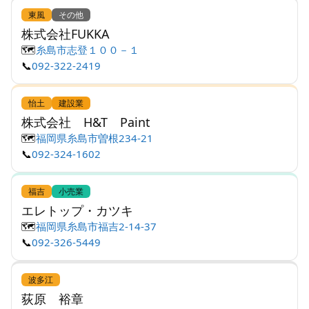
東風
その他
株式会社FUKKA
🗺️
糸島市志登１００－１
📞
092-322-2419
怡土
建設業
株式会社 H&T Paint
🗺️
福岡県糸島市曽根234-21
📞
092-324-1602
福吉
小売業
エレトップ・カツキ
🗺️
福岡県糸島市福吉2-14-37
📞
092-326-5449
波多江
荻原 裕章