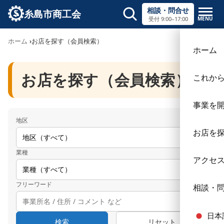
相談・問合せ
糸島市商工会
MENU
受付 9:00–17:00
サイト内検索
ホーム
お店を探す（会員検索）
×
ホーム
お店を探す（会員検索）
これか
事業を
地区
お店を
業種
アクセ
フリーワード
相談・
日本
検索
リセット