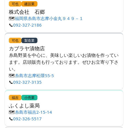
可也
建設業
株式会社 石郷
🗺️
福岡県糸島市志摩小金丸９４９－１
📞
092-327-2186
可也
製造業
カブラヤ漬物店
糸島野菜を中心に、美味しい楽しいお漬物を作ってい
ます。店頭販売も行っております。ぜひお立寄り下さ
い。
🗺️
糸島市志摩松隈55-5
📞
092-327-3135
福吉
小売業
ふくよし薬局
🗺️
糸島市福吉2-15-14
📞
092-326-5517