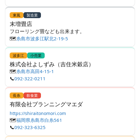
東風
製造業
末増畳店
フローリング畳なども出来ます。
🗺️
糸島市波多江駅北2-19-5
波多江
小売業
株式会社よしずみ（吉住米穀店）
🗺️
糸島市高田4-15-1
📞
092-322-0211
長糸
飲食業
有限会社プランニングマエダ
https://shiraitonomori.com
🗺️
福岡県糸島市白糸561
📞
092-323-6325