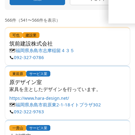
566件（541〜566件を表示）
可也
建設業
筑前建設株式会社
🗺️
福岡県糸島市志摩稲留４３５
📞
092-327-0786
東前原
サービス業
原デザイン室
家具を主としたデザインを行っています。
https://www.hara-design.net/
🗺️
福岡県糸島市前原東2-1-18イトプラザ302
📞
092-322-9763
一貴山
サービス業