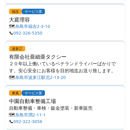
福吉
サービス業
大庭理容
🗺️
糸島市福吉2-3-10
📞
092-326-5350
波多江
有限会社亜細亜タクシー
２０年以上働いているベテランドライバーばかりで
す。安心安全にお客様を目的地迄お送り致します。
🗺️
糸島市波多江駅北2-13-20
東風
サービス業
中園自動車整備工場
自動車整備・車検・鈑金塗装・新車販売
🗺️
糸島市潤2-11-1
📞
092-322-3056