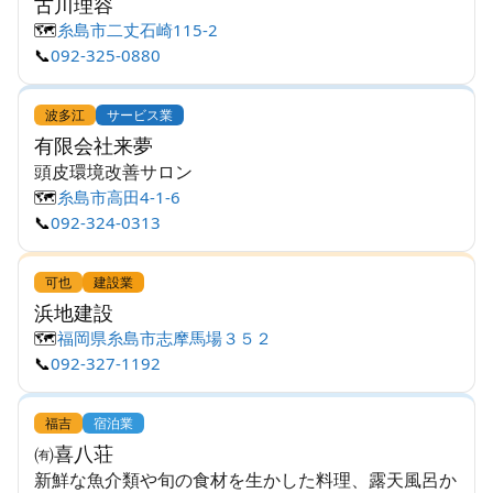
古川理容
🗺️
糸島市二丈石崎115-2
📞
092-325-0880
波多江
サービス業
有限会社来夢
頭皮環境改善サロン
🗺️
糸島市高田4-1-6
📞
092-324-0313
可也
建設業
浜地建設
🗺️
福岡県糸島市志摩馬場３５２
📞
092-327-1192
福吉
宿泊業
㈲喜八荘
新鮮な魚介類や旬の食材を生かした料理、露天風呂か