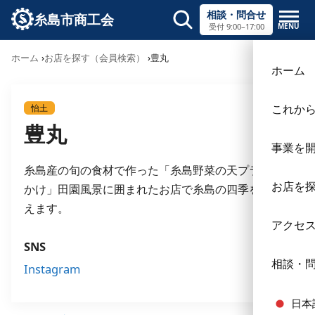
相談・問合せ
糸島市商工会
MENU
受付 9:00–17:00
サイト内検索
ホーム
お店を探す（会員検索）
豊丸
×
ホーム
これか
怡土
豊丸
事業を
糸島産の旬の食材で作った「糸島野菜の天プラぶっ
お店を
かけ」田園風景に囲まれたお店で糸島の四季を味わ
えます。
アクセ
SNS
相談・
Instagram
日本