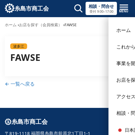
相談・問合せ
糸島市商工会
MENU
受付 9:00–17:00
サイト内検索
ホーム
お店を探す（会員検索）
FAWSE
×
ホーム
これか
波多江
FAWSE
事業を
お店を
← 一覧へ戻る
アクセ
相談・
糸島市商工会
日本
〒819-1118 福岡県糸島市前原北1丁目1-1