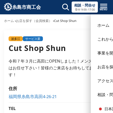
相談・問合せ
糸島市商工会
MENU
受付 9:00–17:00
サイト内検索
ホーム
お店を探す（会員検索）
Cut Shop Shun
×
ホーム
これか
波多江
サービス業
Cut Shop Shun
事業を
令和７年３月に高田にOPENしました！メンズカット
お店を
はお任せ下さい！皆様のご来店をお待ちしておりま
す！
アクセ
住所
相談・
福岡県糸島市高田4-26-21
TEL
日本