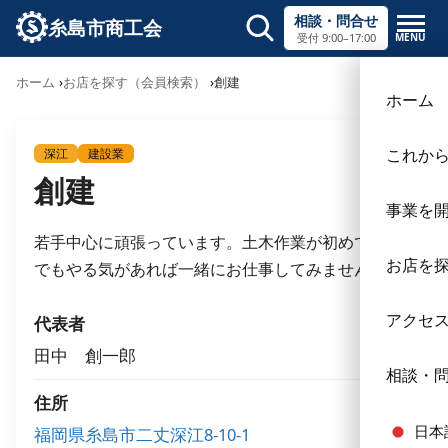
相談・問合せ
糸島市商工会
MENU
受付 9:00–17:00
サイト内検索
ホーム
お店を探す（会員検索）
創建
×
ホーム
これか
深江
建設業
創建
事業を
若手中心に頑張っています。土木作業が初めての方
お店を
でもやる気があれば一緒にお仕事してみませんか？
アクセ
代表者
田中 創一郎
相談・
住所
日本
福岡県糸島市二丈深江8-10-1