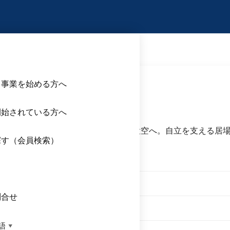
せん
ら事業を始める方へ
せん
開始されている方へ
のもとで”ゆめ”を”ふうせん”にのせ大空へ。自立を支える居
探す（会員検索）
ス
央1-11-9
問合せ
語
▼