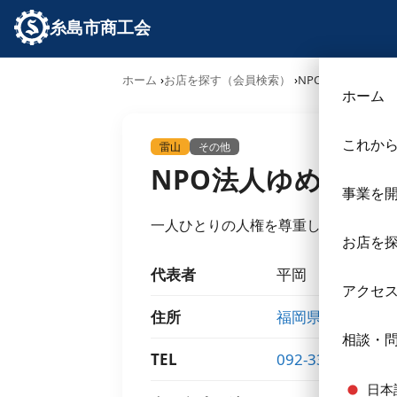
糸島市商工会
ホーム
お店を探す（会員検索）
NPO法人ゆめふう
ホーム
これか
雷山
その他
NPO法人ゆめふう
事業を
一人ひとりの人権を尊重し、合理的配慮
お店を
代表者
平岡 安美
アクセ
住所
福岡県糸島市有田中
相談・
TEL
092-332-2851
日本