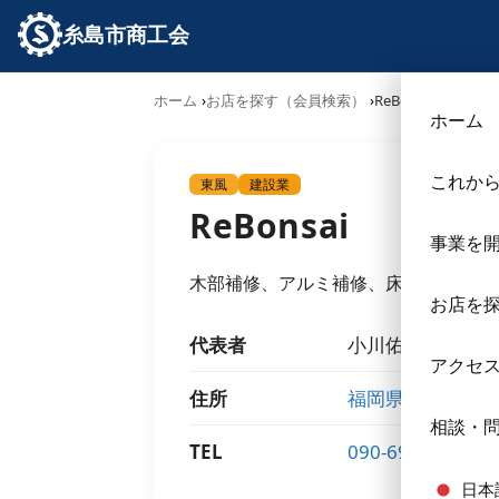
糸島市商工会
ホーム
お店を探す（会員検索）
ReBonsai
ホーム
これか
東風
建設業
ReBonsai
事業を
木部補修、アルミ補修、床鳴り、外壁
お店を
代表者
小川佑介
アクセ
住所
福岡県糸島市泊23
相談・
TEL
090-6924-5254
日本