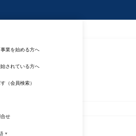
ら事業を始める方へ
開始されている方へ
補修、塗装など
探す（会員検索）
ス
1-1
問合せ
語
▼