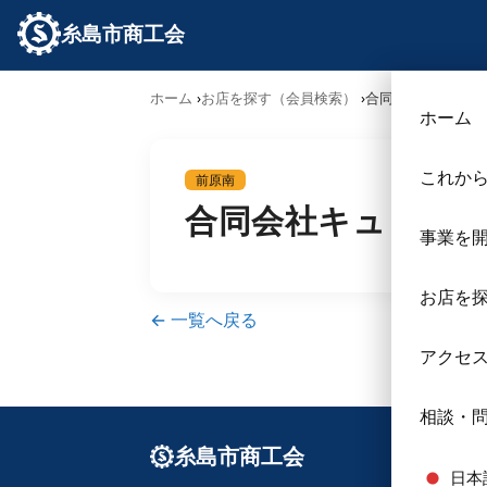
糸島市商工会
ホーム
お店を探す（会員検索）
合同会社キュリア
ホーム
これか
前原南
合同会社キュリア
事業を
お店を
← 一覧へ戻る
アクセ
相談・
糸島市商工会
日本