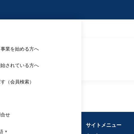
ス
ら事業を始める方へ
ス
開始されている方へ
探す（会員検索）
ス
問合せ
サイトメニュー
語
▼